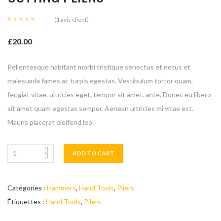
(
1
avis client)
Noté
1
5.00
sur
£
20.00
5 basé
sur
notation
client
Pellentesque habitant morbi tristique senectus et netus et
malesuada fames ac turpis egestas. Vestibulum tortor quam,
feugiat vitae, ultricies eget, tempor sit amet, ante. Donec eu libero
sit amet quam egestas semper. Aenean ultricies mi vitae est.
Mauris placerat eleifend leo.
ADD TO CART
Catégories :
Hammers
,
Hand Tools
,
Pliers
Étiquettes :
Hand Tools
,
Pilers