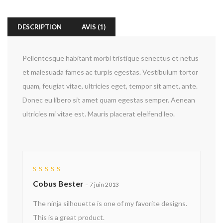
DESCRIPTION
AVIS (1)
Pellentesque habitant morbi tristique senectus et netus
et malesuada fames ac turpis egestas. Vestibulum tortor
quam, feugiat vitae, ultricies eget, tempor sit amet, ante.
Donec eu libero sit amet quam egestas semper. Aenean
ultricies mi vitae est. Mauris placerat eleifend leo.
Note
5
Cobus Bester
sur 5
–
7 juin 2013
The ninja silhouette is one of my favorite designs.
This is a great product.