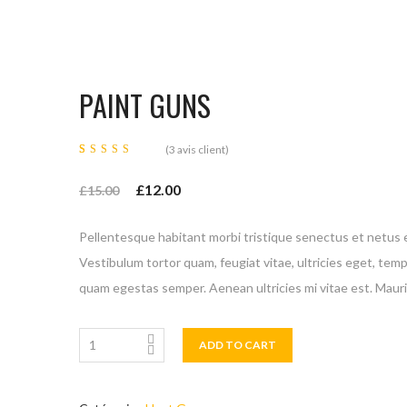
PAINT GUNS
(
3
avis client)
Noté
3
4.00
£
12.00
sur 5
£
15.00
basé
sur
notations
client
Pellentesque habitant morbi tristique senectus et netus 
Vestibulum tortor quam, feugiat vitae, ultricies eget, temp
quam egestas semper. Aenean ultricies mi vitae est. Mauris
ADD TO CART