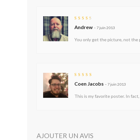
Note
Andrew
3
sur
–
7 juin 2013
5
You only get the picture, not the
Note
5
Coen Jacobs
sur 5
–
7 juin 2013
This is my favorite poster. In fact
AJOUTER UN AVIS