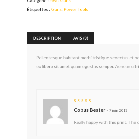
Catégorie :
Heat Guns
Étiquettes :
Guns
,
Power Tools
DESCRIPTION
AVIS (3)
Pellentesque habitant morbi tristique senectus et ne
eu libero sit amet quam egestas semper. Aenean ultrici
Note
4
Cobus Bester
sur 5
–
7 juin 2013
Really happy with this print. The c