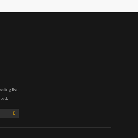
iling list
ated.