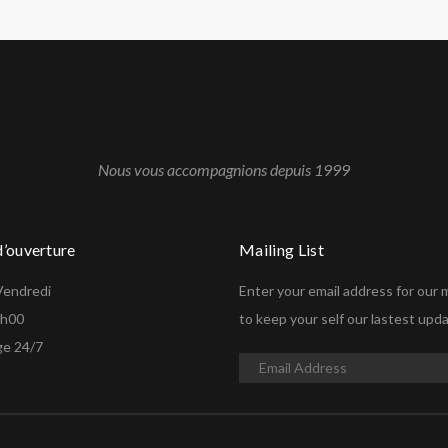
Nous vous accompagnions depuis 1999
’ouverture
Mailing List
Vendredi
Enter your email address for our ma
9h00
to keep your self our lastest upd
e 24/7