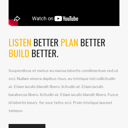
LISTEN
BETTER
PLAN
BETTER
BUILD
BETTER.
Suspendisse et metus eu massa lobortis condimentum sed ut
orci. Nullam viverra dapibus risus, eu tristique nisl sollicitudin
at. Etiam iaculis blandit libero. licitudin at. Etiam iaculis
barabecue libero. licitudin at. Etiam iaculis blandit libero. Fusce
id lobortis beury for your tefos orci. Proin tristique laoreet
tempus.