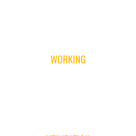
et mag penatibus et magnis nis dis parturient montes,
nascetur ridiculus mus donec quam felis.
02
WORKING
Aenean commodo ligula eget dolor. Aeneane penatibus
et mag penatibus et magnis nis dis parturient montes,
nascetur ridiculus mus donec quam felis.
03