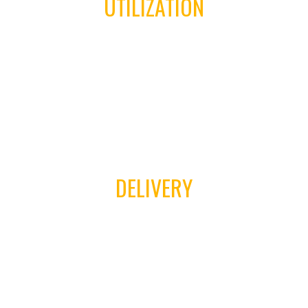
UTILIZATION
Aenean commodo ligula eget dolor. Aeneane penatibus
et mag penatibus et magnis nis dis parturient montes,
nascetur ridiculus mus donec quam felis.
04
DELIVERY
Aenean commodo ligula eget dolor. Aeneane penatibus
et mag penatibus et magnis nis dis parturient montes,
nascetur ridiculus mus donec quam felis.