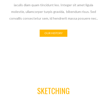
iaculis diam quam tincidunt leo. Integer sit amet ligula
molestie, ullamcorper turpis gravida, bibendum risus. Sed
convallis consectetur sem, id hendrerit massa posuere nec..
OUR HISTORY
01
SKETCHING
Aenean commodo ligula eget dolor. Aeneane penatibus