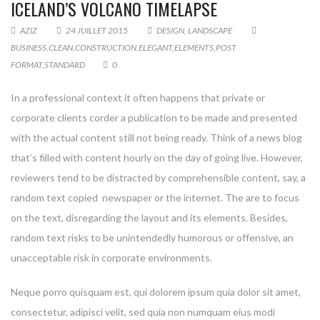
ICELAND’S VOLCANO TIMELAPSE
AZIZ
24 JUILLET 2015
DESIGN
,
LANDSCAPE
BUSINESS
,
CLEAN
,
CONSTRUCTION
,
ELEGANT
,
ELEMENTS
,
POST
FORMAT
,
STANDARD
0
In a professional context it often happens that private or
corporate clients corder a publication to be made and presented
with the actual content still not being ready. Think of a news blog
that’s filled with content hourly on the day of going live. However,
reviewers tend to be distracted by comprehensible content, say, a
random text copied newspaper or the internet. The are to focus
on the text, disregarding the layout and its elements. Besides,
random text risks to be unintendedly humorous or offensive, an
unacceptable risk in corporate environments.
Neque porro quisquam est, qui dolorem ipsum quia dolor sit amet,
consectetur, adipisci velit, sed quia non numquam eius modi