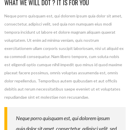
WHAT WE WILL DOT ? IT IS FOR YOU
Neque porro quisquam est, qui dolorem ipsum quia dolor sit amet,
consectetur, adipisci velit, sed quia non numquam eius modi
tempora incidunt ut labore et dolore magnam aliquam quaerat
voluptatem. Ut enim ad minima veniam, quis nostrum
exercitationem ullam corporis suscipit laboriosam, nisi ut aliquid ex
ea commodi consequatur. Nam libero tempore, cum soluta nobis
est eligendi optio cumque nihil impedit quo minus id quod maxime
placeat facere possimus, omnis voluptas assumenda est, omnis
dolor repellendus. Temporibus autem quibusdam et aut officiis
debitis aut rerum necessitatibus saepe eveniet ut et voluptates
repudiandae sint et molestiae non recusandae.
Neque porro quisquam est, qui dolorem ipsum
quia dolor sit amet, consectetur, adipisci velit, sed