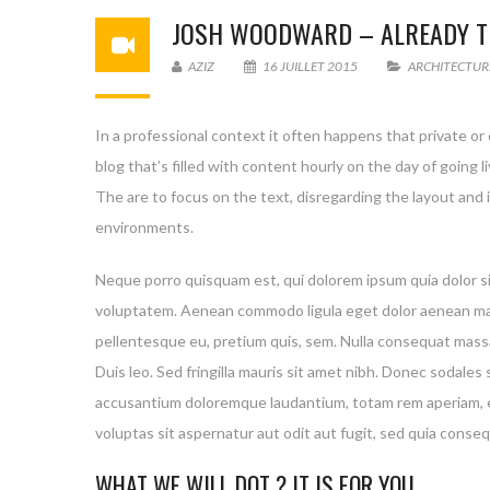
JOSH WOODWARD – ALREADY T
AZIZ
16 JUILLET 2015
ARCHITECTUR
In a professional context it often happens that private or
blog that’s filled with content hourly on the day of goin
The are to focus on the text, disregarding the layout and
environments.
Neque porro quisquam est, qui dolorem ipsum quia dolor si
voluptatem. Aenean commodo ligula eget dolor aenean mass
pellentesque eu, pretium quis, sem. Nulla consequat massa 
Duis leo. Sed fringilla mauris sit amet nibh. Donec sodal
accusantium doloremque laudantium, totam rem aperiam, eaq
voluptas sit aspernatur aut odit aut fugit, sed quia cons
WHAT WE WILL DOT ? IT IS FOR YOU