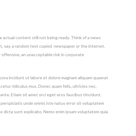
 actual content still not being ready. Think of a news
nt, say, a random text copied newspaper or the internet.
 offensive, an unacceptable risk in corporate
mpora incidunt ut labore et dolore magnam aliquam quaerat
ur ridiculus mus. Donec quam felis, ultricies nec,
ante. Etiam sit amet orci eget eros faucibus tincidunt.
 perspiciatis unde omnis iste natus error sit voluptatem
tae dicta sunt explicabo. Nemo enim ipsam voluptatem quia