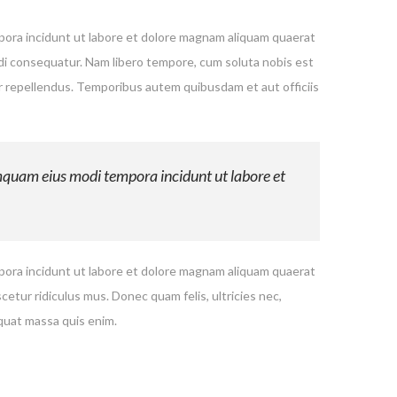
mpora incidunt ut labore et dolore magnam aliquam quaerat
odi consequatur. Nam libero tempore, cum soluta nobis est
r repellendus. Temporibus autem quibusdam et aut officiis
umquam eius modi tempora incidunt ut labore et
mpora incidunt ut labore et dolore magnam aliquam quaerat
ur ridiculus mus. Donec quam felis, ultricies nec,
quat massa quis enim.