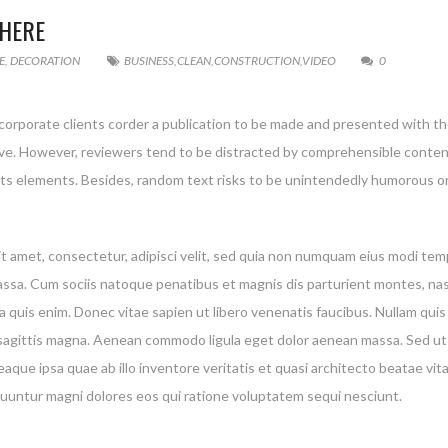
HERE
E
,
DECORATION
BUSINESS
,
CLEAN
,
CONSTRUCTION
,
VIDEO
0
 corporate clients corder a publication to be made and presented with the
g live. However, reviewers tend to be distracted by comprehensible conte
 its elements. Besides, random text risks to be unintendedly humorous or
t amet, consectetur, adipisci velit, sed quia non numquam eius modi te
a. Cum sociis natoque penatibus et magnis dis parturient montes, nascet
quis enim. Donec vitae sapien ut libero venenatis faucibus. Nullam quis 
es sagittis magna. Aenean commodo ligula eget dolor aenean massa. Sed ut
ue ipsa quae ab illo inventore veritatis et quasi architecto beatae vi
equuntur magni dolores eos qui ratione voluptatem sequi nesciunt.