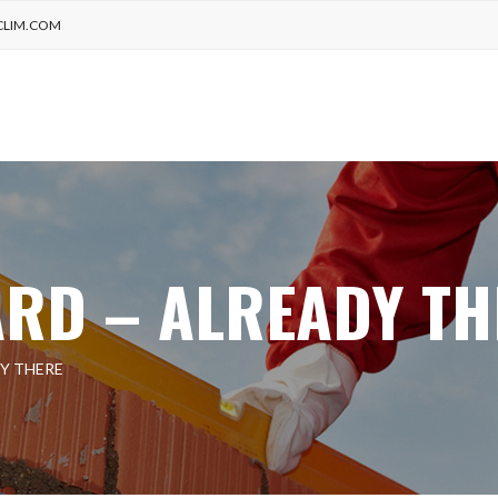
CLIM.COM
RD – ALREADY TH
Y THERE