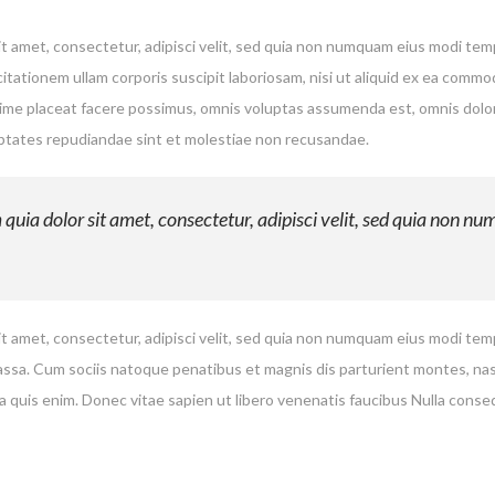
t amet, consectetur, adipisci velit, sed quia non numquam eius modi te
tationem ullam corporis suscipit laboriosam, nisi ut aliquid ex ea comm
xime placeat facere possimus, omnis voluptas assumenda est, omnis dolo
uptates repudiandae sint et molestiae non recusandae.
uia dolor sit amet, consectetur, adipisci velit, sed quia non n
t amet, consectetur, adipisci velit, sed quia non numquam eius modi te
a. Cum sociis natoque penatibus et magnis dis parturient montes, nascet
 quis enim. Donec vitae sapien ut libero venenatis faucibus Nulla conse