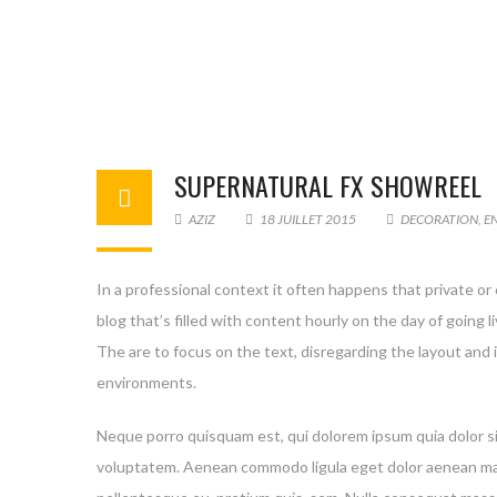
SUPERNATURAL FX SHOWREEL
AZIZ
18 JUILLET 2015
DECORATION
,
E
In a professional context it often happens that private or
blog that’s filled with content hourly on the day of goin
The are to focus on the text, disregarding the layout and
environments.
Neque porro quisquam est, qui dolorem ipsum quia dolor si
voluptatem. Aenean commodo ligula eget dolor aenean mass