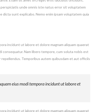
ante. Etiam sit amet orci eget eros faucibus tincidunt.
 perspiciatis unde omnis iste natus error sit voluptatem
tae dicta sunt explicabo. Nemo enim ipsam voluptatem quia
mpora incidunt ut labore et dolore magnam aliquam quaerat
odi consequatur. Nam libero tempore, cum soluta nobis est
r repellendus. Temporibus autem quibusdam et aut officiis
umquam eius modi tempora incidunt ut labore et
mpora incidunt ut labore et dolore magnam aliquam quaerat