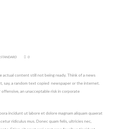
,
STANDARD
0
 actual content still not being ready. Think of a news
nt, say, a random text copied newspaper or the internet.
 offensive, an unacceptable risk in corporate
mpora incidunt ut labore et dolore magnam aliquam quaerat
ur ridiculus mus. Donec quam felis, ultricies nec,