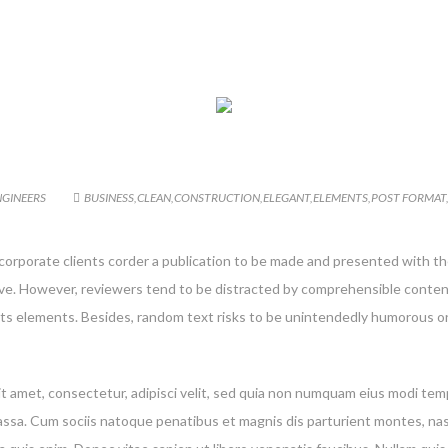
NGINEERS
BUSINESS
,
CLEAN
,
CONSTRUCTION
,
ELEGANT
,
ELEMENTS
,
POST FORMAT
 corporate clients corder a publication to be made and presented with the
g live. However, reviewers tend to be distracted by comprehensible conte
 its elements. Besides, random text risks to be unintendedly humorous or
t amet, consectetur, adipisci velit, sed quia non numquam eius modi te
a. Cum sociis natoque penatibus et magnis dis parturient montes, nascet