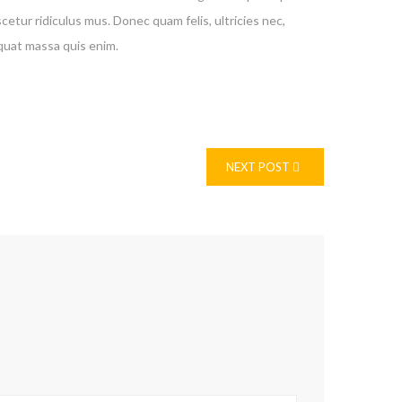
ur ridiculus mus. Donec quam felis, ultricies nec,
quat massa quis enim.
NEXT POST