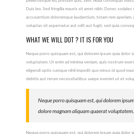
pellentesque eu, pretium quis, sem. Nulla consequat massa 
Duis leo. Sed fringilla mauris sit amet nibh. Donec sodal
accusantium doloremque laudantium, totam rem aperiam, eaq
voluptas sit aspernatur aut odit aut fugit, sed quia cons
WHAT WE WILL DOT ? IT IS FOR YOU
Neque porro quisquam est, qui dolorem ipsum quia dolor si
voluptatem. Ut enim ad minima veniam, quis nostrum exerci
eligendi optio cumque nihil impedit quo minus id quod ma
debitis aut rerum necessitatibus saepe eveniet ut et vol
Neque porro quisquam est, qui dolorem ipsum q
dolore magnam aliquam quaerat voluptatem.
Neque porro quisquam est, qui dolorem ipsum quia dolor si