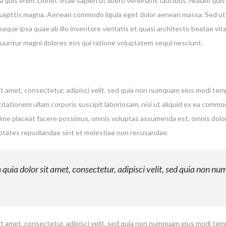
quis enim. Donec vitae sapien ut libero venenatis faucibus. Nullam quis 
es sagittis magna. Aenean commodo ligula eget dolor aenean massa. Sed ut
ue ipsa quae ab illo inventore veritatis et quasi architecto beatae vi
equuntur magni dolores eos qui ratione voluptatem sequi nesciunt.
t amet, consectetur, adipisci velit, sed quia non numquam eius modi te
tationem ullam corporis suscipit laboriosam, nisi ut aliquid ex ea comm
xime placeat facere possimus, omnis voluptas assumenda est, omnis dolo
uptates repudiandae sint et molestiae non recusandae.
uia dolor sit amet, consectetur, adipisci velit, sed quia non n
t amet, consectetur, adipisci velit, sed quia non numquam eius modi te